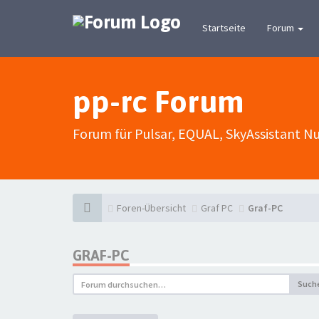
Startseite
Forum
pp-rc Forum
Forum für Pulsar, EQUAL, SkyAssistant N
Foren-Übersicht
Graf PC
Graf-PC
GRAF-PC
Such