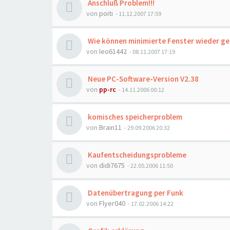
Anschluß Problem!!!
von
poiti
- 11.12.2007 17:59
Wie können minimierte Fenster wieder ge
von
leo61442
- 08.11.2007 17:19
Neue PC-Software-Version V2.38
von
pp-rc
- 14.11.2006 00:12
komisches speicherproblem
von
Brain11
- 29.09.2006 20:32
Kaufentscheidungsprobleme
von
didi7675
- 22.05.2006 11:50
Datenübertragung per Funk
von
Flyer040
- 17.02.2006 14:22