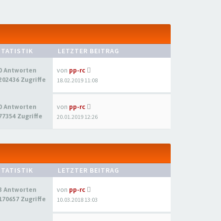
STATISTIK
LETZTER BEITRAG
von
pp-rc
0 Antworten
202436 Zugriffe
18.02.2019 11:08
von
pp-rc
0 Antworten
77354 Zugriffe
20.01.2019 12:26
STATISTIK
LETZTER BEITRAG
von
pp-rc
3 Antworten
170657 Zugriffe
10.03.2018 13:03