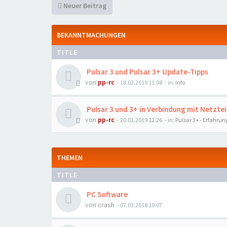
Neuer Beitrag
BEKANNTMACHUNGEN
TITLE
Pulsar 3 und Pulsar 3+ Update-Tipps
von
pp-rc
- 18.02.2019 11:08
- in:
Info
Pulsar 3 und 3+ in Verbindung mit Netztei
von
pp-rc
- 20.01.2019 12:26
- in:
Pulsar 3+ - Erfahrun
THEMEN
TITLE
PC Software
von
crash
- 07.03.2018 19:07