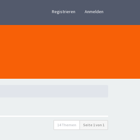
×
Registrieren
Anmelden
14 Themen
Seite
1
von
1