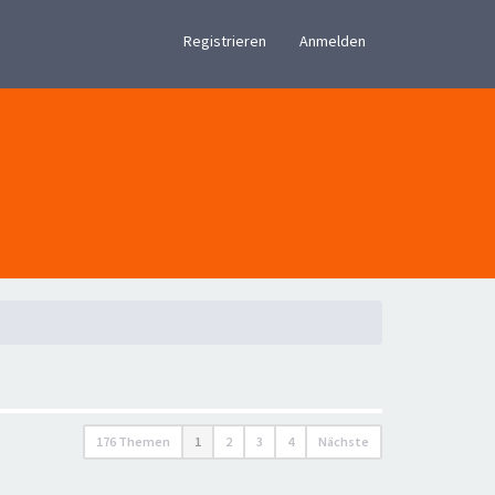
×
Registrieren
Anmelden
176 Themen
1
2
3
4
Nächste