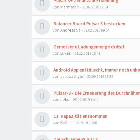
Pulsar 3+ Zellanzahl Erkennung
von
Marmaran
- 11.02.2020 17:54
Balancer Board Pulsar 3 bestücken
von
AndreasSt
- 08.02.2016 09:54
Gemessene Ladungsmenge driftet
von
Lukas
- 04.12.2019 15:43
Android App enttäuscht, immer noch unkom
von
acrobatflyer
- 23.09.2019 15:39
Pulsar-3 - Die Erneuerung des Durchnähe
von
neku
- 05.09.2019 11:11
Cs: Kapazität entnommen
von
Kirk
- 11.08.2019 00:08
Die Schraube Pulsar 3