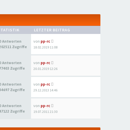
STATISTIK
LETZTER BEITRAG
von
pp-rc
0 Antworten
202511 Zugriffe
18.02.2019 11:08
von
pp-rc
0 Antworten
77403 Zugriffe
20.01.2019 12:26
von
pp-rc
0 Antworten
34697 Zugriffe
29.12.2013 14:46
von
pp-rc
0 Antworten
47122 Zugriffe
19.07.2011 21:30