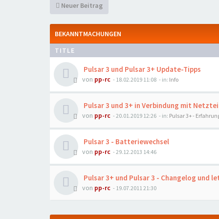
Neuer Beitrag
BEKANNTMACHUNGEN
TITLE
Pulsar 3 und Pulsar 3+ Update-Tipps
von
pp-rc
- 18.02.2019 11:08
- in:
Info
Pulsar 3 und 3+ in Verbindung mit Netztei
von
pp-rc
- 20.01.2019 12:26
- in:
Pulsar 3+ - Erfahrun
Pulsar 3 - Batteriewechsel
von
pp-rc
- 29.12.2013 14:46
Pulsar 3+ und Pulsar 3 - Changelog und le
von
pp-rc
- 19.07.2011 21:30