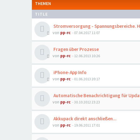
THEMEN
TITLE
Stromversorgung - Spannungsbereiche. Hi
von
pp-rc
- 07.04.2017 11:07
Fragen über Prozesse
von
pp-rc
- 12.06.2013 10:26
iPhone-App Info
von
pp-rc
- 01.06.2013 20:17
Automatische Benachrichtigung für Upda
von
pp-rc
- 30.10.2012 23:23
Akkupack direkt anschließen...
von
pp-rc
- 19.06.2011 17:01