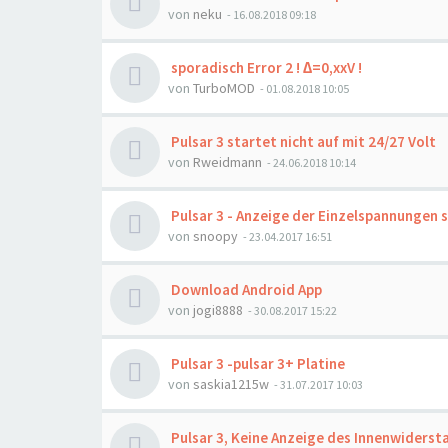
von
neku
- 16.08.2018 09:18
sporadisch Error 2 ! ∆=0,xxV !
von
TurboMOD
- 01.08.2018 10:05
Pulsar 3 startet nicht auf mit 24/27 Volt
von
Rweidmann
- 24.06.2018 10:14
Pulsar 3 - Anzeige der Einzelspannungen 
von
snoopy
- 23.04.2017 16:51
Download Android App
von
jogi8888
- 30.08.2017 15:22
Pulsar 3 -pulsar 3+ Platine
von
saskia1215w
- 31.07.2017 10:03
Pulsar 3, Keine Anzeige des Innenwiders