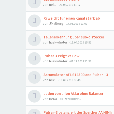
von
neku
- 26.05.2019 11:17
Ri weicht für einen Kanal stark ab
von
JMalberg
- 17.05.2019 11:02
zellenerkennung über sub-d stecker
von
huskydieter
- 15.04.2019 15:51
Pulsar 3 zeigt Vs Low
von
huskydieter
- 01.12.2018 23:56
Accumulator of LS14500 and Pulsar - 3
von
neku
- 18.09.2018 07:46
Laden von LiIon Akku ohne Balancer
von
BeNa
- 10.09.2018 07:55
Pulsar-3 balanciert der Speicher АА NIMh