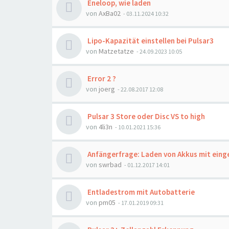
Eneloop, wie laden
von
AxBa02
- 03.11.2024 10:32
Lipo-Kapazität einstellen bei Pulsar3
von
Matzetatze
- 24.09.2023 10:05
Error 2 ?
von
joerg
- 22.08.2017 12:08
Pulsar 3 Store oder Disc VS to high
von
4li3n
- 10.01.2021 15:36
Anfängerfrage: Laden von Akkus mit ein
von
swrbad
- 01.12.2017 14:01
Entladestrom mit Autobatterie
von
pm05
- 17.01.2019 09:31