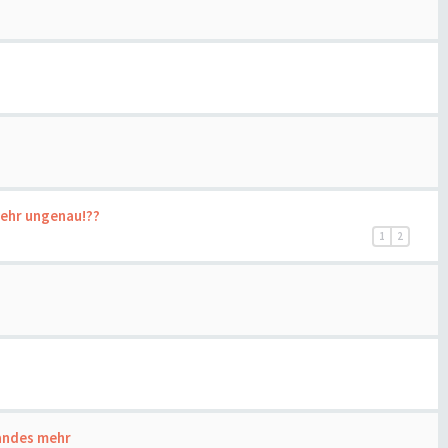
sehr ungenau!??
1
2
tandes mehr