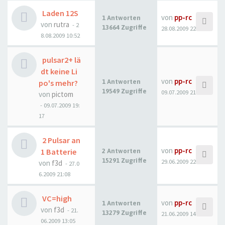
Laden 12S
von
pp-rc
1 Antworten
von
rutra
- 2
13664 Zugriffe
28.08.2009 22:53
8.08.2009 10:52
pulsar2+ lä
dt keine Li
von
pp-rc
po's mehr?
1 Antworten
19549 Zugriffe
09.07.2009 21:56
von
pictom
- 09.07.2009 19:
17
2 Pulsar an
von
pp-rc
1 Batterie
2 Antworten
15291 Zugriffe
29.06.2009 22:04
von
f3d
- 27.0
6.2009 21:08
VC=high
von
pp-rc
1 Antworten
von
f3d
- 21.
13279 Zugriffe
21.06.2009 14:18
06.2009 13:05