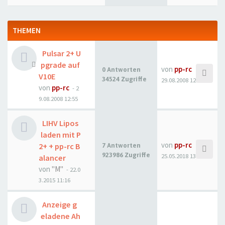
THEMEN
Pulsar 2+ U
pgrade auf
von
pp-rc
0 Antworten
V10E
34524 Zugriffe
29.08.2008 12:55
von
pp-rc
- 2
9.08.2008 12:55
LIHV Lipos
laden mit P
von
pp-rc
2+ + pp-rc B
7 Antworten
923986 Zugriffe
25.05.2018 13:48
alancer
von
"M"
- 22.0
3.2015 11:16
Anzeige g
eladene Ah