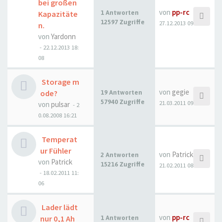
bei großen
von
pp-rc
Kapazitäte
1 Antworten
12597 Zugriffe
27.12.2013 09:48
n.
von
Yardonn
- 22.12.2013 18:
08
Storage m
von
gegie
ode?
19 Antworten
57940 Zugriffe
21.03.2011 09:07
von
pulsar
- 2
0.08.2008 16:21
Temperat
ur Fühler
von
Patrick
2 Antworten
von
Patrick
15216 Zugriffe
21.02.2011 08:47
- 18.02.2011 11:
06
Lader lädt
von
pp-rc
nur 0,1 Ah
1 Antworten