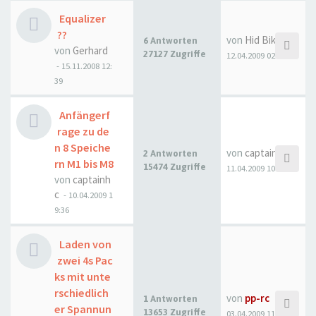
Equalizer
??
von
Hid Biker
6 Antworten
von
Gerhard
27127 Zugriffe
12.04.2009 02:06
- 15.11.2008 12:
39
Anfängerf
rage zu de
n 8 Speiche
von
captainhc
2 Antworten
rn M1 bis M8
15474 Zugriffe
11.04.2009 10:50
von
captainh
c
- 10.04.2009 1
9:36
Laden von
zwei 4s Pac
ks mit unte
rschiedlich
von
pp-rc
1 Antworten
er Spannun
13653 Zugriffe
03.04.2009 11:13