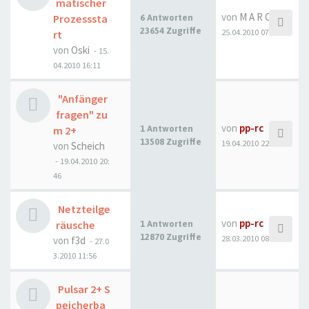
matischer
von
M A R C U S
Prozesssta
6 Antworten
23654 Zugriffe
25.04.2010 07:23
rt
von
Oski
- 15.
04.2010 16:11
"Anfänger
fragen" zu
von
pp-rc
m 2+
1 Antworten
13508 Zugriffe
19.04.2010 22:24
von
Scheich
- 19.04.2010 20:
46
Netzteilge
von
pp-rc
räusche
1 Antworten
12870 Zugriffe
28.03.2010 08:59
von
f3d
- 27.0
3.2010 11:56
Pulsar 2+ S
peicherba