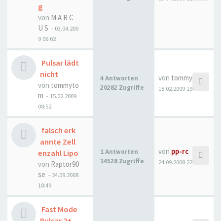
g
von
M A R C
U S
- 03.04.200
9 06:02
Pulsar lädt
nicht
von
tommytom
4 Antworten
von
tommyto
20282 Zugriffe
18.02.2009 19:07
m
- 15.02.2009
08:52
falsch erk
annte Zell
von
pp-rc
enzahl Lipo
1 Antworten
14528 Zugriffe
24.09.2008 22:42
von
Raptor90
se
- 24.09.2008
18:49
Fast Mode
Pulsar 2+