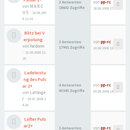
von
pp-rc
3 Antworten
von
M A R C
18602 Zugriffe
28.08.2008 17:09
U S
- 28.08.200
8 11:34
Blitz bei V
erpolung
von
pp-rc
3 Antworten
von
Yardonn
17901 Zugriffe
24.08.2008 13:31
- 21.08.2008 13:
29
Ladeleistu
ng des Puls
von
pp-rc
ar 2+
4 Antworten
45345 Zugriffe
09.08.2008 14:04
von
Lattinge
r
- 04.07.2008 1
4:26
Lüfter Puls
ar2+
von
pp-rc
3 Antworten