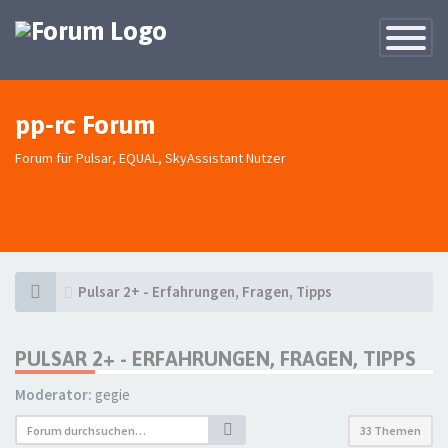
Toggle
Navigatio
pp-rc Forum
Forum für Pulsar, EQUAL, SkyAssistant Nutzer
Pulsar 2+ - Erfahrungen, Fragen, Tipps
PULSAR 2+ - ERFAHRUNGEN, FRAGEN, TIPPS
Moderator:
gegie
33 Themen