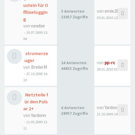
ustein für O
von
ernie28ernie
fflineloggin
5 Antworten
23057 Zugriffe
30.01.2010 12:27
g
von
newbie
- 10.07.2009 12:
04
stromerze
uger
von
pp-rc
14 Antworten
von
BreilerM
44833 Zugriffe
28.01.2010 01:35
- 27.10.2008 16:
19
Netzteile f
ür den Puls
von
Yardonn
ar 2+
6 Antworten
28957 Zugriffe
13.10.2009 14:15
von
Yardonn
- 11.05.2009 13:
11