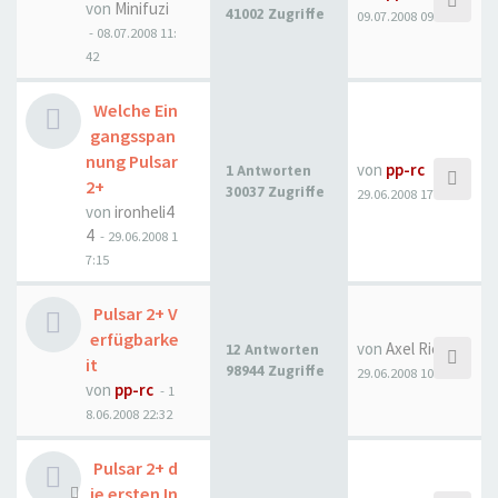
von
Minifuzi
41002 Zugriffe
09.07.2008 09:08
- 08.07.2008 11:
42
Welche Ein
gangsspan
nung Pulsar
von
pp-rc
1 Antworten
2+
30037 Zugriffe
29.06.2008 17:47
von
ironheli4
4
- 29.06.2008 1
7:15
Pulsar 2+ V
erfügbarke
von
Axel Ricken
12 Antworten
it
98944 Zugriffe
29.06.2008 10:17
von
pp-rc
- 1
8.06.2008 22:32
Pulsar 2+ d
ie ersten In