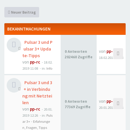
Neuer Beitrag
BEKANNTMACHUNGEN
Pulsar 3 und P
ulsar 3+ Upda
von
pp-rc
0 Antworten
te-Tipps
202460 Zugriffe
18.02.2019 11:08
von
pp-rc
- 18.02.
2019 11:08
- in:
Info
Pulsar 3 und 3
+ in Verbindu
ng mit Netztei
von
pp-rc
0 Antworten
len
77369 Zugriffe
20.01.2019 12:26
von
pp-rc
- 20.01.
2019 12:26
- in:
Puls
ar 3+ - Erfahrunge
n, Fragen, Tipps