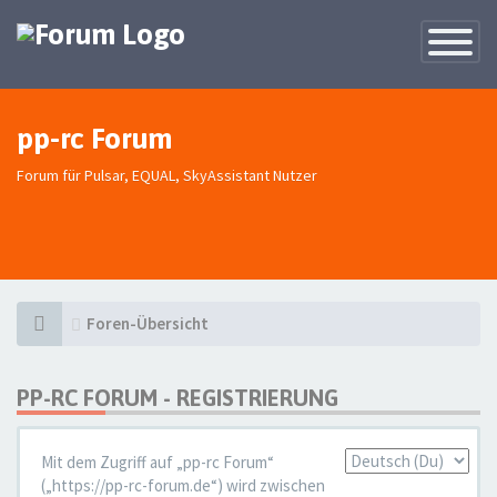
Toggle
Navigatio
pp-rc Forum
Forum für Pulsar, EQUAL, SkyAssistant Nutzer
Foren-Übersicht
PP-RC FORUM - REGISTRIERUNG
Mit dem Zugriff auf „pp-rc Forum“
Sprache:
(„https://pp-rc-forum.de“) wird zwischen