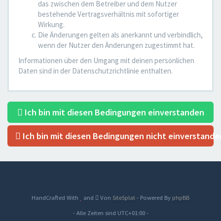
das zwischen dem Betreiber und dem Nutzer
bestehende Vertragsverhältnis mit sofortiger
Wirkung.
Die Änderungen gelten als anerkannt und verbindlich,
wenn der Nutzer den Änderungen zugestimmt hat.
Informationen über den Umgang mit deinen persönlichen
Daten sind in der Datenschutzrichtlinie enthalten.
Ich bin mit diesen Bedingungen einverstanden
Ich bin mit diesen Bedingungen nicht einverstande
HandCrafted With
and
Von
SiteSplat
- Powered By
phpBB
- Alle Zeiten sind
UTC+01:00
-