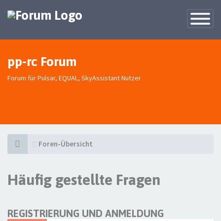
Toggle
Navigatio
pp-rc Forum
Forum für Pulsar, EQUAL, SkyAssistant Nutzer
Foren-Übersicht
Häufig gestellte Fragen
REGISTRIERUNG UND ANMELDUNG